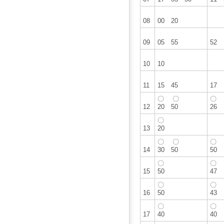
08
00 20
09
05 55
52
10
10
11
15 45
17
〇 〇
〇
12
20 50
26
〇
13
20
〇 〇
〇
14
30 50
50
〇
〇
15
50
47
〇
〇
16
50
43
〇
〇
17
40
40