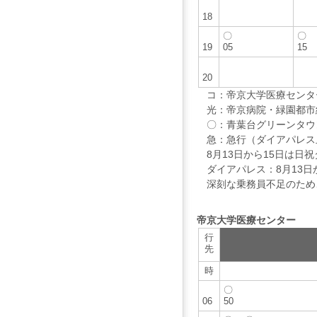
18
〇
〇
19
05
15
20
コ：帝京大学医療センタ
光：帝京病院・緑園都市
〇：青葉台グリーンタウ
急：急行（ダイアパレス
8月13日から15日は日
ダイアパレス：8月13日
深刻な乗務員不足のため
帝京大学医療センター
行
先
時
〇
06
50