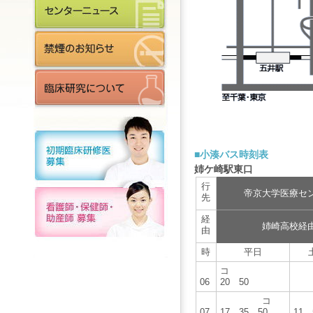
■小湊バス時刻表
姉ケ崎駅東口
行
帝京大学医療セ
先
経
姉崎高校経
由
時
平日
コ
06
20 50
コ
07
17 35 50
11 