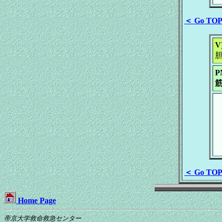
＜ Go TO
V)
P
筋
＜ Go TO
Home Page
帝京大学救命救急センター