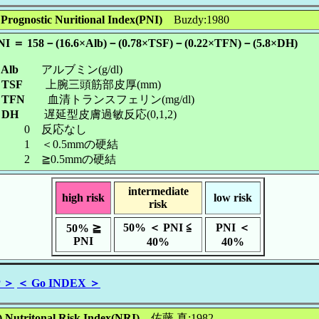
 Prognostic Nuritional Index(PNI)
Buzdy:1980
NI ＝ 158－(16.6×Alb)－(0.78×TSF)－(0.22×TFN)－(5.8×DH)
lb
アルブミン(g/dl)
TSF
上腕三頭筋部皮厚(mm)
TFN
血清トランスフェリン(mg/dl)
DH
遅延型皮膚過敏反応(0,1,2)
0 反応なし
1 ＜0.5mmの硬結
2 ≧0.5mmの硬結
intermediate
high risk
low risk
risk
50% ＜ PNI ≦
PNI ＜
50% ≧
PNI
40%
40%
P ＞
＜ Go INDEX ＞
) Nutritonal Risk Index(NRI)
佐藤 真:1982