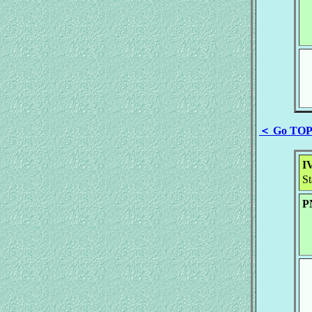
＜ Go TO
IV
S
P
A