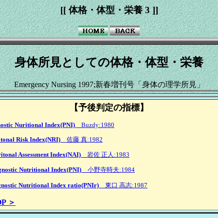
[[ 体格・体型・栄養 3 ]]
身体所見としての体格・体型・栄養
Emergency Nursing 1997;新春増刊号「身体の理学所見」
【予後判定の指標】
ostic Nuritional Index(PNI)
Buzdy:1980
itonal Risk Index(NRI)
佐藤 真:1982
ritonal Assessment Index(NAI)
岩佐 正人:1983
gnostic Nutritional Index(PNI)
小野寺時夫:1984
nostic Nutritional Index ratio(PNIr)
東口 高志:1987
OP ＞