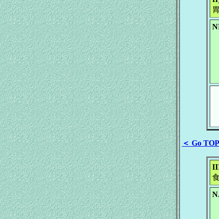
N
A
＜ Go TO
I
N