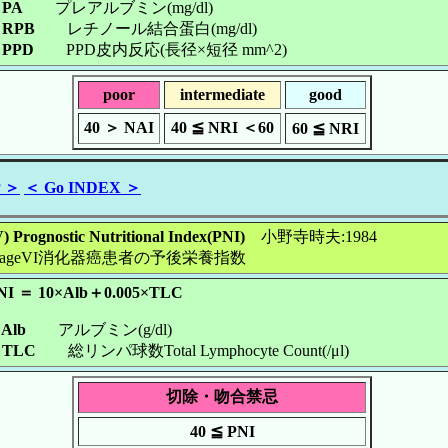
PA
プレアルブミン(mg/dl)
RPB
レチノール結合蛋白(mg/dl)
PPD
PPD皮内反応(長径×短径 mm^2)
poor
intermediate
good
40 ＞ NAI
40 ≦ NRI ＜60
60 ≦ NRI
P ＞
＜ Go INDEX ＞
) Prognostic Nutritional Index(PNI)
小野寺時夫:1984
tageVI消化器癌患者の予後栄養指数
NI ＝ 10×Alb＋0.005×TLC
lb
アルブミン(g/dl)
TLC
総リンパ球数Total Lymphocyte Count(/μl)
切除・吻合禁忌
40 ≦ PNI