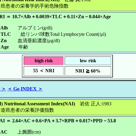
胃癌患者の栄養学的手術危険指数
RI ＝ 10.7×Alb＋0.0039×TLC＋0.11×Zn－0.044×Age
lb
アルブミン(g/dl)
TLC
総リンパ球数Total Lymphocyte Count(/μl)
Zn
血清亜鉛濃度(μg/dl)
Age
年齢
high risk
low risk
55 ＜ NRI
NRI ≧ 60%
P ＞
＜ Go INDEX ＞
II) Nutritonal Assessment Index(NAI)
岩佐 正人:1983
食道癌患者の栄養評価指数
AI ＝ 2.64×AC＋0.6×PA＋3.7×RPB＋0.017×PPD－53.8
AC
上腕囲(cm)