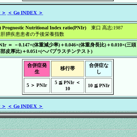
P ＞
＜ Go INDEX ＞
 Prognostic Nutritional Index ratio(PNIr)
東口 高志:1987
胆肝膵疾患患者の予後栄養指数
NIr ＝ －0.147×(体重減少率)＋0.046×(体重身長比)＋0.010×(三頭
部皮厚比)＋0.051×(ヘパプラスチンテスト)
合併症発
合併症な
移行帯
生
し
5 ≦ PNIr ＜
5 ＞ PNIr
10 ≦ PNIr
10
P ＞
＜ Go INDEX ＞