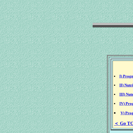
I) Progn
II) Nutr
III) Nut
IV) Pro
V) Prog
＜ Go T