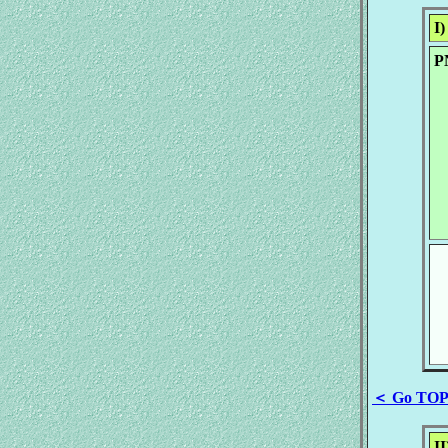
I)
P
A
＜ Go TO
II