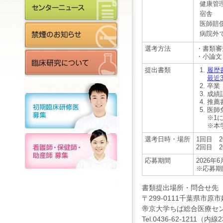
健康
宿舎
医師賠
病院外
選考方法
・書類審
・小論文
提出書類
履歴
最近
卒業
成績
推薦
医師
※1
※本
選考日時・場所
1回目 2
2回目 2
応募期間
2026年
※応募期
書類提出場所・問合せ先
〒299-0111千葉県市原市姉
帝京大学ちば総合医療セ
Tel.0436-62-1211（内線