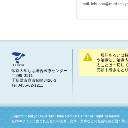
mail:
ichi-sou@med.teikyo
一般的あるいは
や治療法、治療
ることは一切し
受診手続きをと
帝京大学ちば総合医療センター
〒299-0111
千葉県市原市姉崎3426-3
Tel.0436-62-1211
Copyright Teikyo University Chiba Medical Center, All Right Reserved.
当Webサイトに含まれる全ての画像・文字・文章などの無断転載を固く禁