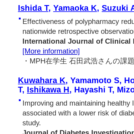
Ishida T
,
Yamaoka K
,
Suzuki 
Effectiveness of polypharmacy redu
nationwide retrospective observatio
International Journal of Clinica
[More information]
・MPH在学生 石田武浩さんの課
Kuwahara K
, Yamamoto S, H
T,
Ishikawa H
, Hayashi T, Miz
Improving and maintaining healthy l
associated with a lower risk of diab
study.
Journal of Diabetes Investigatio