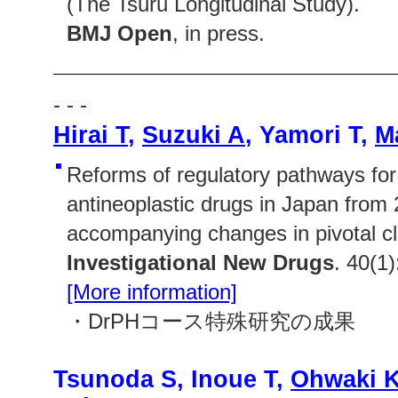
(The Tsuru Longitudinal Study).
BMJ Open
, in press.
- - -
Hirai T
,
Suzuki A
, Yamori T,
M
Reforms of regulatory pathways for
antineoplastic drugs in Japan from
accompanying changes in pivotal clin
Investigational New Drugs
. 40(1
[More information]
・DrPHコース特殊研究の成果
Tsunoda S, Inoue T,
Ohwaki 