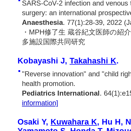
SARS-CoV-2 infection and venous 
surgery: an international prospectiv
Anaesthesia
. 77(1):28-39, 2022 (J
・MPH修了生 蔵谷紀文医師の紹
多施設国際共同研究
Kobayashi J,
Takahashi K
.
"Reverse innovation" and "child righ
health promotion.
Pediatrics International
. 64(1):e
information]
Osaki Y,
Kuwahara K
, Hu H, 
Yamamoto S, Honda T, Mizoue