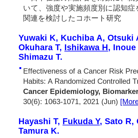
いて、強度や実施頻度別に認知症
関連を検討したコホート研究
Yuwaki K, Kuchiba A, Otsuki
Okuhara T,
Ishikawa H
, Inoue
Shimazu T.
Effectiveness of a Cancer Risk Pred
Habits: A Randomized Controlled Tr
Cancer Epidemiology, Biomarker
30(6): 1063-1071, 2021 (Jun)
[More
Hayashi T,
Fukuda Y
, Sato R,
Tamura K.