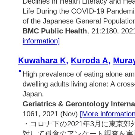
Declines in Health Literacy and Hea
Life During the COVID-19 Pandemic
of the Japanese General Populatio
BMC Public Health
, 21:2180, 202
information]
Kuwahara K
,
Kuroda A
,
Mura
High prevalence of eating alone a
dwelling adults living alone: A cross
Japan.
Geriatrics & Gerontology Interna
1061, 2021 (Nov)
[More information
・コロナ下の2021年3月に東京
対して孤食のアンケート調査を実