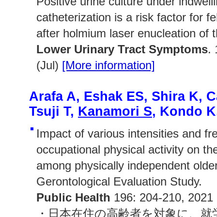
Positive urine culture under indwelli
catheterization is a risk factor for f
after holmium laser enucleation of 
Lower Urinary Tract Symptoms
.
(Jul)
[More information]
Arafa A, Eshak ES, Shira K, C
Tsuji T,
Kanamori S
, Kondo K
Impact of various intensities and f
occupational physical activity on th
among physically independent older
Gerontological Evaluation Study.
Public Health
196: 204-210, 2021 
・日本在住の高齢者を対象に、就