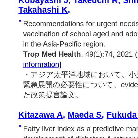
Kobayashi J, Takeuchi R, Shi
Takahashi K
.
Recommendations for urgent need
vaccination of school aged and adol
in the Asia-Pacific region.
Trop Med Health
. 49(1):74, 2021
information]
・アジア太平洋地域において、小
緊急展開の必要性について、evid
た政策提言論文。
Kitazawa A
,
Maeda S
,
Fukuda
Fatty liver index as a predictive mar