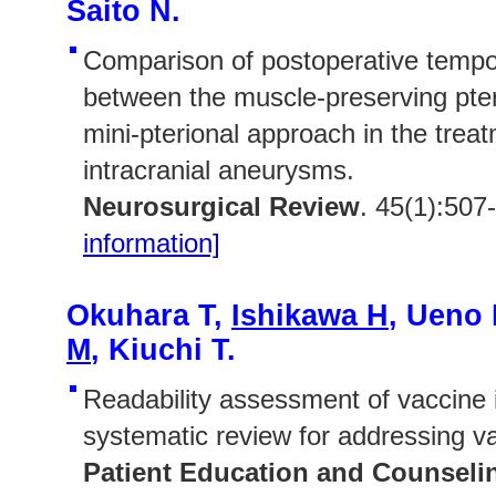
Saito N.
Comparison of postoperative tempo
between the muscle-preserving pte
mini-pterional approach in the trea
intracranial aneurysms.
Neurosurgical Review
. 45(1):507
information]
Okuhara T,
Ishikawa H
, Ueno
M
, Kiuchi T.
Readability assessment of vaccine 
systematic review for addressing v
Patient Education and Counseli