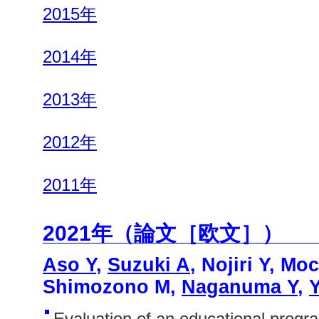
2015年
2014年
2013年
2012年
2011年
2021年（論文［欧文］）
Aso Y
,
Suzuki A
, Nojiri Y, Mo
Shimozono M,
Naganuma Y
,
Evaluation of an educational prog