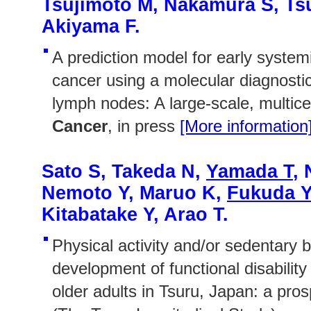
Tsujimoto M, Nakamura S, Ts
Akiyama F.
A prediction model for early system
cancer using a molecular diagnostic
lymph nodes: A large-scale, multice
Cancer
, in press
[More information
Sato S, Takeda N,
Yamada T
,
Nemoto Y, Maruo K,
Fukuda Y
Kitabatake Y, Arao T.
Physical activity and/or sedentary 
development of functional disabilit
older adults in Tsuru, Japan: a pro