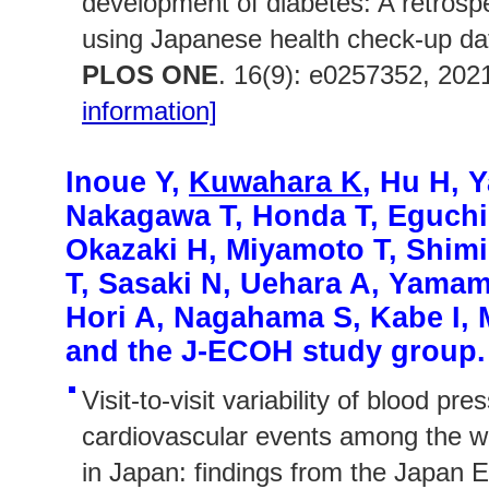
development of diabetes: A retrosp
using Japanese health check-up da
PLOS ONE
. 16(9): e0257352, 202
information]
Inoue Y,
Kuwahara K
, Hu H, 
Nakagawa T, Honda T, Eguchi 
Okazaki H, Miyamoto T, Shim
T, Sasaki N, Uehara A, Yamam
Hori A, Nagahama S, Kabe I, 
and the J-ECOH study group.
Visit-to-visit variability of blood pr
cardiovascular events among the w
in Japan: findings from the Japan 