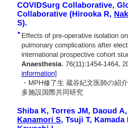
COVIDSurg Collaborative, Gl
Collaborative (Hirooka R,
Nak
S).
Effects of pre-operative isolation o
pulmonary complications after elect
international prospective cohort stu
Anaesthesia
. 76(11):1454-1464, 
information]
・MPH修了生 蔵谷紀文医師の紹
多施設国際共同研究
Shiba K, Torres JM, Daoud A,
Kanamori S
, Tsuji T, Kamada