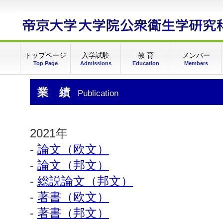
トップページ
入学試験
教 育
メンバー
Top Page
Admissions
Education
Members
業 績
Publication
2021年
-
論文（欧文）
-
論文（邦文）
-
総説論文（邦文）
-
著書（欧文）
-
著書（邦文）