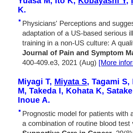
Yuasa M, Ito K,
Kobayashi Y
,
K.
Physicians' Perceptions and sugges
adaptation of a US-based serious i
training in a non-US culture: A quali
Journal of Pain and Symptom 
400-409.e3, 2021 (Aug)
[More info
Miyagi T,
Miyata S
, Tagami S,
M, Takeda I, Kohata K, Satak
Inoue A.
Prognostic model for patients with
a combination of routine blood test 