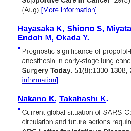
Supportive Care in Cancer
. 29(8
(Aug)
[More information]
Hayasaka K, Shiono S,
Miyata
Endoh M, Okada Y.
Prognostic significance of propofol
anesthesia in early-stage lung canc
Surgery Today
. 51(8):1300-1308,
information]
Nakano K
,
Takahashi K
.
Current global situation of SARS-C
circulation and future actions requi