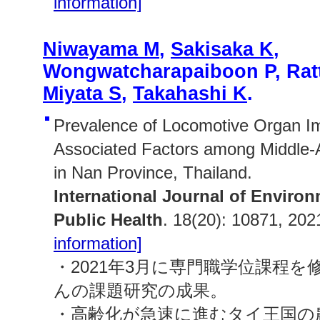
information]
Niwayama M
,
Sakisaka K
,
Wongwatcharapaiboon P, Rat
Miyata S
,
Takahashi K
.
Prevalence of Locomotive Organ I
Associated Factors among Middle-
in Nan Province, Thailand.
International Journal of Enviro
Public Health
. 18(20): 10871, 202
information]
・2021年3月に専門職学位課程
んの課題研究の成果。
・高齢化が急速に進むタイ王国の