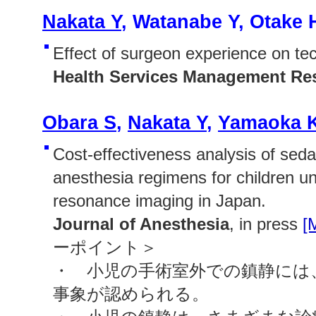
Nakata Y
, Watanabe Y, Otake 
Effect of surgeon experience on tech
Health Services Management Re
Obara S
,
Nakata Y
,
Yamaoka 
Cost-effectiveness analysis of seda
anesthesia regimens for children u
resonance imaging in Japan.
Journal of Anesthesia
, in press
[
ーポイント＞
・ 小児の手術室外での鎮静には
事象が認められる。