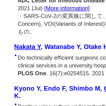
ADC Letter for Infetious Disease
2021 (Jul)
[More information]
・SARS-CoV-2の変異株に関して、VOC
Concern), VOI(Variants of I
もの。
Nakata Y
, Watanabe Y, Otake 
Do technically efficient surgeons co
clinical services in a university hosp
PLOS One
. 16(7):e0254515, 2021 
Kyono Y, Endo F, Shimbo M,
K.