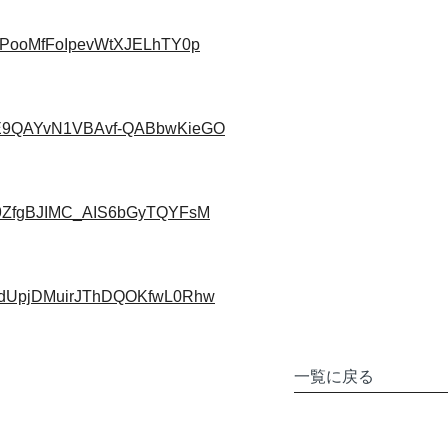
MrGtPooMfFoIpevWtXJELhTY0p
qDosE9QAYvN1VBAvf-QABbwKieGO
zkuH9ZfgBJIMC_AIS6bGyTQYFsM
z0qHdUpjDMuirJThDQOKfwL0Rhw
一覧に戻る