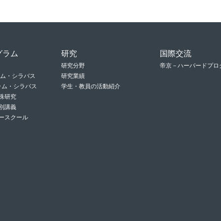
グラム
研究
国際交流
研究分野
帝京－ハーバードプロ
ラム・シラバス
研究業績
グラム・シラバス
学生・教員の活動紹介
殊研究
別講義
ースクール