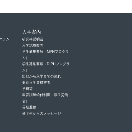
入学案内
グラム
研究科説明会
入学試験案内
学生募集要項（MPHプログラ
ム）
学生募集要項（DrPHプログラ
ム）
出願から入学までの流れ
個別入学資格審査
学費等
教育訓練給付制度（厚生労働
省）
長期履修
修了生からのメッセージ