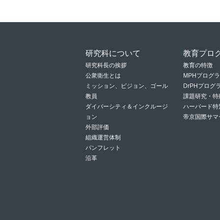
研究科について
教育プロ
研究科長の挨拶
教育の特徴
公衆衛生とは
MPHプログ
ミッション、ビジョン、ゴール
DrPHプロ
教員
課題研究・特
ダイバーシティ＆インクルージ
ハーバード特
ョン
帝京国際サマ
外部評価
組織運営体制
パンフレット
沿革