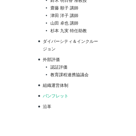
鈴木 明日香 准教授
齋藤 順子 講師
津田 洋子 講師
山田 卓也 講師
杉本 九実 特任助教
ダイバーシティ＆インクルー
ジョン
外部評価
認証評価
教育課程連携協議会
組織運営体制
パンフレット
沿革