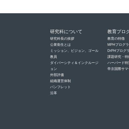
研究科について
教育プロ
研究科長の挨拶
教育の特徴
公衆衛生とは
MPHプログ
ミッション、ビジョン、ゴール
DrPHプロ
教員
課題研究・特
ダイバーシティ＆インクルージ
ハーバード特
ョン
帝京国際サマ
外部評価
組織運営体制
パンフレット
沿革