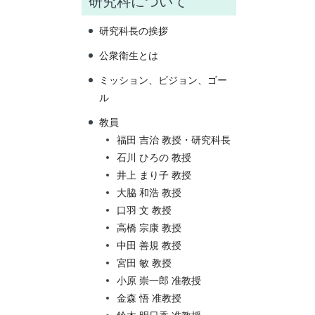
研究科について
研究科長の挨拶
公衆衛生とは
ミッション、ビジョン、ゴー
ル
教員
福田 吉治 教授・研究科長
石川 ひろの 教授
井上 まり子 教授
大脇 和浩 教授
口羽 文 教授
高橋 宗康 教授
中田 善規 教授
宮田 敏 教授
小原 崇一郎 准教授
金森 悟 准教授