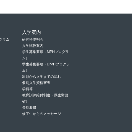
入学案内
グラム
研究科説明会
入学試験案内
学生募集要項（MPHプログラ
ム）
学生募集要項（DrPHプログラ
ム）
出願から入学までの流れ
個別入学資格審査
学費等
教育訓練給付制度（厚生労働
省）
長期履修
修了生からのメッセージ