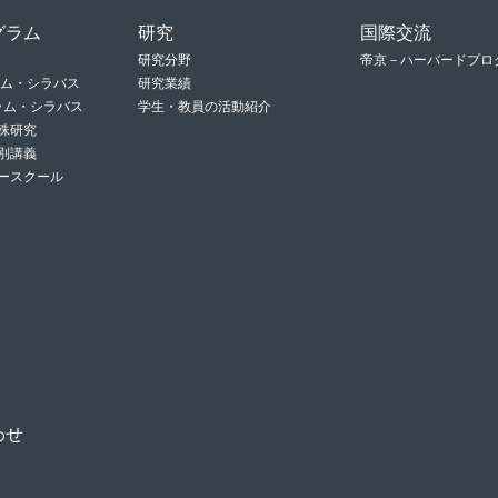
グラム
研究
国際交流
研究分野
帝京－ハーバードプロ
ラム・シラバス
研究業績
グラム・シラバス
学生・教員の活動紹介
殊研究
別講義
ースクール
わせ