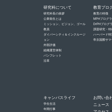
研究科について
教育プロ
研究科長の挨拶
教育の特徴
公衆衛生とは
MPHプログ
ミッション、ビジョン、ゴール
DrPHプロ
教員
課題研究・特
ダイバーシティ＆インクルージ
ハーバード特
ョン
帝京国際サマ
外部評価
組織運営体制
パンフレット
沿革
キャンパスライフ
お問い合
学生生活
ニュース
年間行事
アクセス