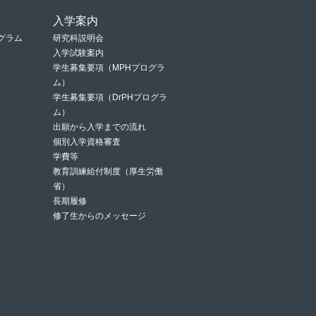
入学案内
グラム
研究科説明会
入学試験案内
学生募集要項（MPHプログラ
ム）
学生募集要項（DrPHプログラ
ム）
出願から入学までの流れ
個別入学資格審査
学費等
教育訓練給付制度（厚生労働
省）
長期履修
修了生からのメッセージ