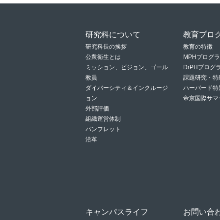
研究科について
教育プロ
研究科長の挨拶
教育の特徴
公衆衛生とは
MPHプログ
ミッション、ビジョン、ゴール
DrPHプロ
教員
課題研究・特
ダイバーシティ＆インクルージ
ハーバード特
ョン
帝京国際サマ
外部評価
組織運営体制
パンフレット
沿革
キャンパスライフ
お問い合