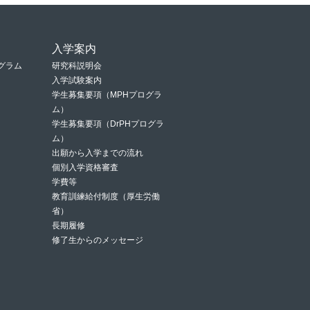
入学案内
グラム
研究科説明会
入学試験案内
学生募集要項（MPHプログラ
ム）
学生募集要項（DrPHプログラ
ム）
出願から入学までの流れ
個別入学資格審査
学費等
教育訓練給付制度（厚生労働
省）
長期履修
修了生からのメッセージ