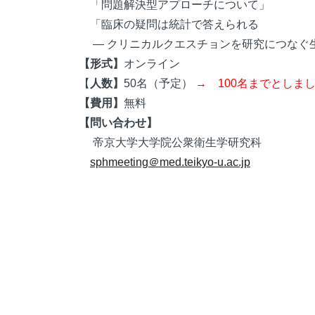
「問題解決型アプローチについて」
「臨床の疑問は統計で答えられる
― クリニカルクエスチョンを研究につなぐ生
【形式】
オンライン
【
人数】
50名（予定）
→ 100名までとしま
【費用】
無料
【問い合わせ】
帝京大学大学院公衆衛生学研究科
sphmeeting＠med.teikyo-u.ac.jp