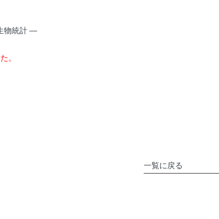
物統計 ―
した。
一覧に戻る