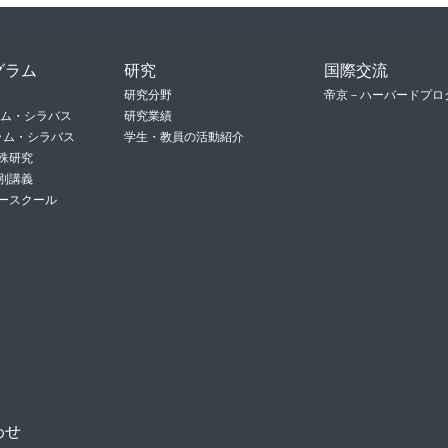
グラム
研究
国際交流
研究分野
帝京－ハーバードプロ
ラム・シラバス
研究業績
グラム・シラバス
学生・教員の活動紹介
殊研究
別講義
ースクール
わせ